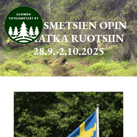
Siirry
sisältöön
YHTEISMETSIEN OPIN
Valik
TOMATKA RUOTSIIN
28.9.-2.10.2025