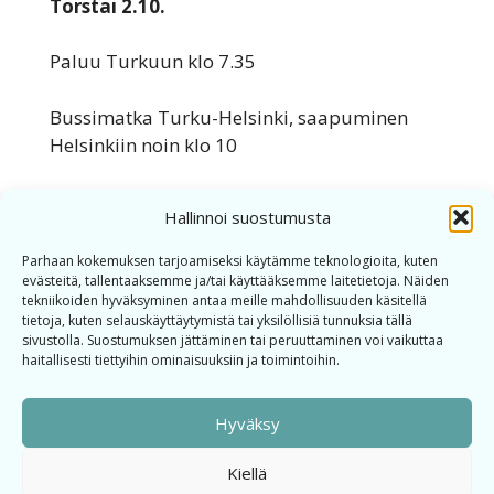
Torstai 2.10.
Paluu Turkuun klo 7.35
Bussimatka Turku-Helsinki, saapuminen
Helsinkiin noin klo 10
Voit ilmoittautua tapahtumaan
tämän linkin
Hallinnoi suostumusta
kautta
.
Parhaan kokemuksen tarjoamiseksi käytämme teknologioita, kuten
evästeitä, tallentaaksemme ja/tai käyttääksemme laitetietoja. Näiden
Takaisin
tekniikoiden hyväksyminen antaa meille mahdollisuuden käsitellä
tietoja, kuten selauskäyttäytymistä tai yksilöllisiä tunnuksia tällä
sivustolla. Suostumuksen jättäminen tai peruuttaminen voi vaikuttaa
haitallisesti tiettyihin ominaisuuksiin ja toimintoihin.
Hyväksy
Kiellä