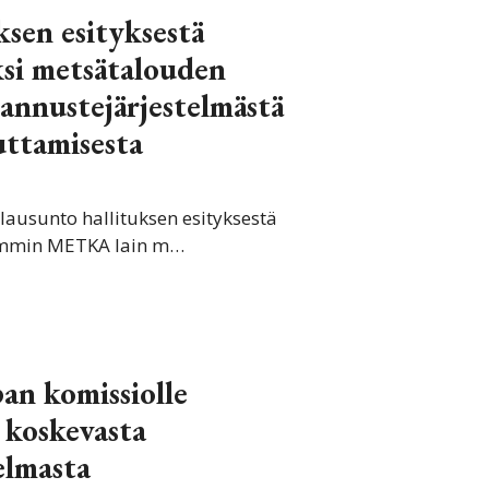
ksen esityksestä
ksi metsätalouden
kannustejärjestelmästä
uttamisesta
lausunto hallituksen esityksestä
semmin METKA lain m…
an komissiolle
 koskevasta
elmasta