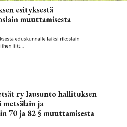
ksen esityksestä
oslain muuttamisesta
ksestä eduskunnalle laiksi rikoslain
ihen liitt…
sät ry lausunto hallituksen
i metsälain ja
in 70 ja 82 § muuttamisesta