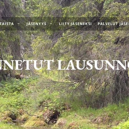
TAISTA
JÄSENYYS
LIITY JÄSENEKSI
PALVELUT JÄSE
NNETUT LAUSUNN