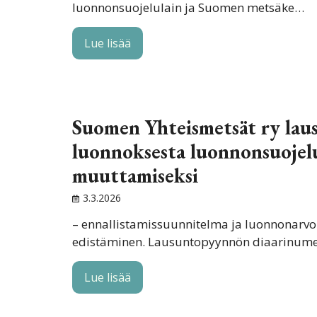
luonnonsuojelulain ja Suomen metsäke…
Lue lisää
Suomen Yhteismetsät ry lau
luonnoksesta luonnonsuojel
muuttamiseksi
3.3.2026
– ennallistamissuunnitelma ja luonnonarv
edistäminen. Lausuntopyynnön diaarinum
Lue lisää