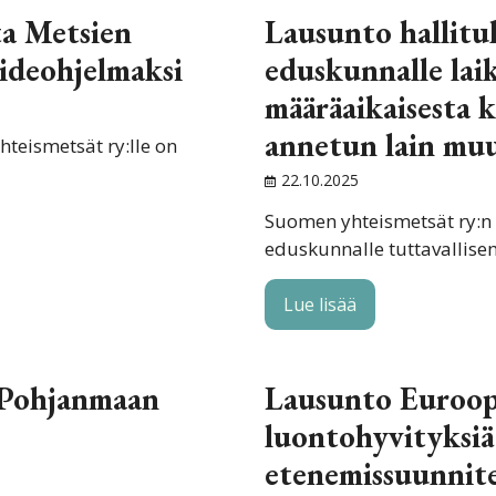
a Metsien
Lausunto hallitu
deohjelmaksi
eduskunnalle lai
määräaikaisesta 
annetun lain mu
eismetsät ry:lle on
22.10.2025
Suomen yhteismetsät ry:n 
eduskunnalle tuttavalli
Lue lisää
-Pohjanmaan
Lausunto Euroop
luontohyvityksiä
etenemissuunnit