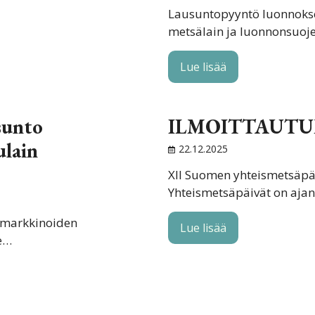
Lausuntopyyntö luonnokses
metsälain ja luonnonsuoje
Lue lisää
sunto
ILMOITTAUTU
ulain
22.12.2025
XII Suomen yhteismetsäpäi
Yhteismetsäpäivät on aja
omarkkinoiden
Lue lisää
e…