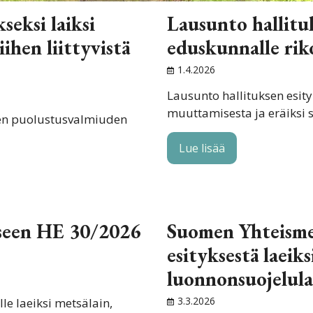
seksi laiksi
Lausunto hallitu
ihen liittyvistä
eduskunnalle rik
1.4.2026
Lausunto hallituksen esity
muuttamisesta ja eräiksi si
yen puolustusvalmiuden
Lue lisää
kseen HE 30/2026
Suomen Yhteismet
esityksestä laeiks
luonnonsuojelula
3.3.2026
le laeiksi metsälain,