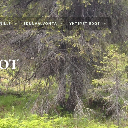
NILLE
EDUNVALVONTA
YHTEYSTIEDOT
OT