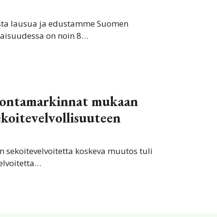
sta lausua ja edustamme Suomen
alaisuudessa on noin 8…
idontamarkinnat mukaan
ekoitevelvollisuuteen
n sekoitevelvoitetta koskeva muutos tuli
elvoitetta…