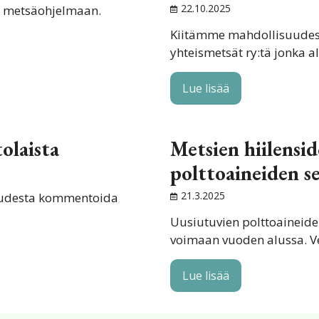
22.10.2025
en metsäohjelmaan.
Kiitämme mahdollisuude
yhteismetsät ry:tä jonka 
Lue lisää
olaista
Metsien hiilens
polttoaineiden s
21.3.2025
suudesta kommentoida
Uusiutuvien polttoaineide
voimaan vuoden alussa. V
Lue lisää