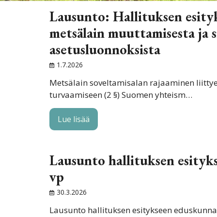
Lausunto: Hallituksen esityk
metsälain muuttamisesta ja si
asetusluonnoksista
1.7.2026
Metsälain soveltamisalan rajaaminen liitt
turvaamiseen (2 §) Suomen yhteism…
Lue lisää
Lausunto hallituksen esity
vp
30.3.2026
Lausunto hallituksen esitykseen eduskunnal