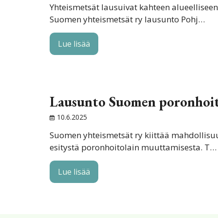
Yhteismetsät lausuivat kahteen alueellise
Suomen yhteismetsät ry lausunto Pohj…
Lue lisää
Lausunto Suomen poronhoit
10.6.2025
Suomen yhteismetsät ry kiittää mahdolli
esitystä poronhoitolain muuttamisesta. T…
Lue lisää