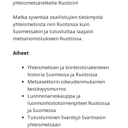
yhteismetsäretkelle Ruotsiin!
Matka syventää osallistujien tietämystä
yhteismetsistä niin Ruotsissa kuin
Suomessakin ja tutustuttaa laajasti
metsänomistukseen Ruotsissa.
Aiheet
Yhteismetsien ja kiinteistörakenteen
historia Suomessa ja Ruotsissa
Metsäsektorin oikeudenmukainen
kestävyysmurros
Luonnonarvokauppa ja
luonnonhoitotoimenpiteet Ruotsissa
ja Suomessa
Tutustuminen Svardsjö Svartnäsin
yhteismetsään