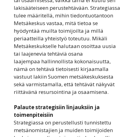
tai osaamisessa, vaikka tämä ei kuulu sen
lakisääteiseen perustehtävään. Strategiassa
tulee määritellä, mihin tiedontuotantoon
Metsäkeskus vastaa, mitä tietoa se
hyödyntää muilta toimijoilta ja millä
periaatteilla yhteistyö toteutuu. Mikäli
Metsäkeskukselle halutaan osoittaa uusia
tai laajenevia tehtäviä osana
laajempaa hallinnollista kokonaisuutta,
nämä on tehtävä tietoisesti kirjaamalla
vastuut lakiin Suomen metsäkeskuksesta
sekä varmistamalla, että tehtävät näkyvät
riittävänä resursointina ja osaamisena.
Palaute strategisiin linjauksiin ja
toimenpiteisiin
Strategiassa on perustellusti tunnistettu
metsänomistajien ja muiden toimijoiden