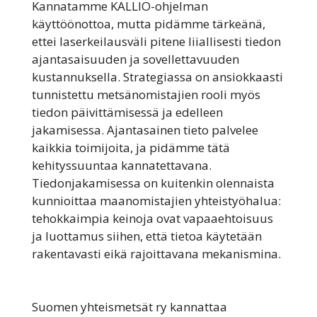
Kannatamme KALLIO-ohjelman
käyttöönottoa, mutta pidämme tärkeänä,
ettei laserkeilausväli pitene liiallisesti tiedon
ajantasaisuuden ja sovellettavuuden
kustannuksella. Strategiassa on ansiokkaasti
tunnistettu metsänomistajien rooli myös
tiedon päivittämisessä ja edelleen
jakamisessa. Ajantasainen tieto palvelee
kaikkia toimijoita, ja pidämme tätä
kehityssuuntaa kannatettavana.
Tiedonjakamisessa on kuitenkin olennaista
kunnioittaa maanomistajien yhteistyöhalua:
tehokkaimpia keinoja ovat vapaaehtoisuus
ja luottamus siihen, että tietoa käytetään
rakentavasti eikä rajoittavana mekanismina.
Suomen yhteismetsät ry kannattaa