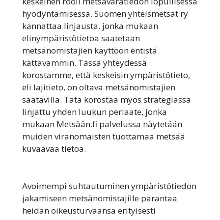
keskeinen rooli metsävaratiedon lopullisessa
hyödyntämisessä. Suomen yhteismetsät ry
kannattaa linjausta, jonka mukaan
elinympäristötietoa saatetaan
metsänomistajien käyttöön entistä
kattavammin. Tässä yhteydessä
korostamme, että keskeisin ympäristötieto,
eli lajitieto, on oltava metsänomistajien
saatavilla. Tätä korostaa myös strategiassa
linjattu yhden luukun periaate, jonka
mukaan Metsään.fi palvelussa näytetään
muiden viranomaisten tuottamaa metsää
kuvaavaa tietoa.
Avoimempi suhtautuminen ympäristötiedon
jakamiseen metsänomistajille parantaa
heidän oikeusturvaansa erityisesti