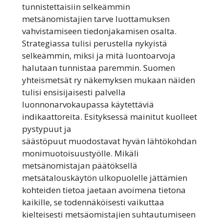
tunnistettaisiin selkeämmin
metsänomistajien tarve luottamuksen
vahvistamiseen tiedonjakamisen osalta.
Strategiassa tulisi perustella nykyistä
selkeämmin, miksi ja mitä luontoarvoja
halutaan tunnistaa paremmin. Suomen
yhteismetsät ry näkemyksen mukaan näiden
tulisi ensisijaisesti palvella
luonnonarvokaupassa käytettäviä
indikaattoreita. Esityksessä mainitut kuolleet
pystypuut ja
säästöpuut muodostavat hyvän lähtökohdan
monimuotoisuustyölle. Mikäli
metsänomistajan päätöksellä
metsätalouskäytön ulkopuolelle jättämien
kohteiden tietoa jaetaan avoimena tietona
kaikille, se todennäköisesti vaikuttaa
kielteisesti metsäomistajien suhtautumiseen