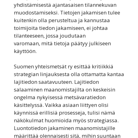
yhdistämisestä ajantasaisen tilannekuvan
muodostamiseksi. Tietojen jakamisen tulee
kuitenkin olla perusteltua ja kannustaa
toimijoita tiedon jakamiseen, ei johtaa
tilanteeseen, jossa joudutaan
varomaan, mitä tietoja päätyy julkiseen
käyttöön.
Suomen yhteismetsät ry esittää kritiikkiä
strategian linjauksesta olla ottamatta kantaa
lajitiedon saatavuuteen. Lajitiedon
salaaminen maanomistajilta on keskeisin
ongelma nykyisessä metsävaratiedon
käsittelyssä. Vaikka asiaan liittyen olisi
käynnissä erillisiä prosesseja, tulisi nämä
näkökulmat huomioida myös strategiassa.
Luontotiedon jakaminen maanomistajille
määrittää olennaisesti sitä, mihin suuntaan