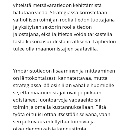
yhteistä metsävaratiedon kehittämistä
halutaan viedä. Strategiassa korostetaan
valtiollisen toimijan roolia tiedon tuottajana
ja yksityisen sektorin roolia tiedon
jalostajana, eikä lajitietoa voida tarkastella
tästä kokonaisuudesta irrallisena. Lajitiedon
tulee olla maanomistajien saatavilla.
Ympäristötiedon lisääminen ja mittaaminen
on lähtökohtaisesti kannatettavaa, mutta
strategiassa jää osin liian vähälle huomiolle
se, että maanomistajat ovat jo pitkään
edistäneet luontoarvoja vapaaehtoisin
toimin ja omalla kustannuksellaan. Tätä
työtä ei tulisi ottaa itsestään selvänä, vaan
sen jatkuvuus edellyttää toimivia ja
oikeudenmukaisia kannustimia.