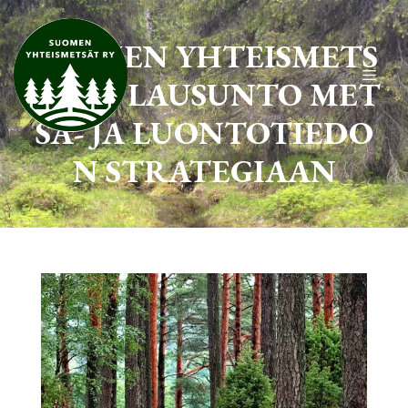
Siirry
sisältöön
SUOMEN YHTEISMETS
Valik
ÄT RY LAUSUNTO MET
SÄ- JA LUONTOTIEDO
N STRATEGIAAN