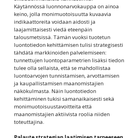
Käytännössä luonnonarvokauppa on ainoa
keino, jolla monimuotoisuutta kuvaavia
indikaattoreita voidaan aidosti ja
laajamittaisesti viedä eteenpäin
talousmetsissä. Tämän vuoksi tuotetun
luontotiedon kehittämisen tulisi strategisesti
tähdätä markkinoiden palvelemiseen:
tunnettujen luontoparametrien lisäksi tiedon
tulee olla sellaista, että se mahdollistaa
luontoarvojen tunnistamisen, arvottamisen
ja kaupallistamisen maanomistajien
näkökulmasta. Näin luontotiedon
kehittäminen tukisi samanaikaisesti sekä
monimuotoisuustavoitteita että
maanomistajien aktiivista roolia niiden
toteuttajina.
Palaute strategian laatimisen tarpeeseen