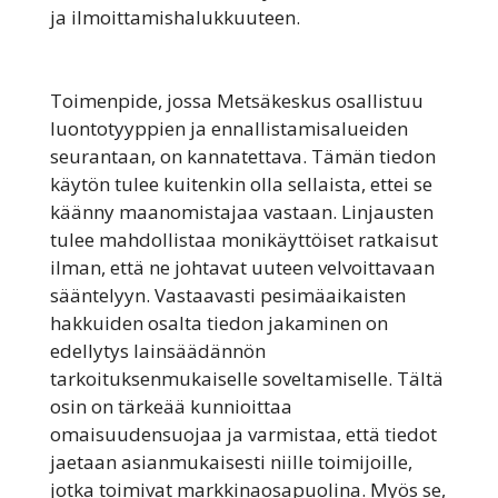
ja ilmoittamishalukkuuteen.
Toimenpide, jossa Metsäkeskus osallistuu
luontotyyppien ja ennallistamisalueiden
seurantaan, on kannatettava. Tämän tiedon
käytön tulee kuitenkin olla sellaista, ettei se
käänny maanomistajaa vastaan. Linjausten
tulee mahdollistaa monikäyttöiset ratkaisut
ilman, että ne johtavat uuteen velvoittavaan
sääntelyyn. Vastaavasti pesimäaikaisten
hakkuiden osalta tiedon jakaminen on
edellytys lainsäädännön
tarkoituksenmukaiselle soveltamiselle. Tältä
osin on tärkeää kunnioittaa
omaisuudensuojaa ja varmistaa, että tiedot
jaetaan asianmukaisesti niille toimijoille,
jotka toimivat markkinaosapuolina. Myös se,