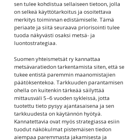
sen tulee kohdistua sellaiseen tietoon, jolla
on selkeä käyttötarkoitus ja osoitettava
merkitys toiminnan edistämiselle. Tämä
periaate ja siitä seuraava priorisointi tulee
tuoda näkyvästi osaksi metsä- ja
luontostrategiaa.
Suomen yhteismetsät ry kannattaa
metsävaratiedon tarkentamista siten, että se
tukee entistä paremmin maanomistajien
päätöksentekoa. Tarkkuuden parantamisen
ohella on kuitenkin tärkeää säilyttää
mittausväli 5–6 vuoden sykleissä, jotta
tuotettu tieto pysyy ajantasaisena ja sen
tarkkuudesta on käytännön hyötyä.
Kannatettavia ovat myös strategiassa esiin
tuodut näkökulmat pistemäisen tiedon
aiempaa paremmasta jakamisesta ja