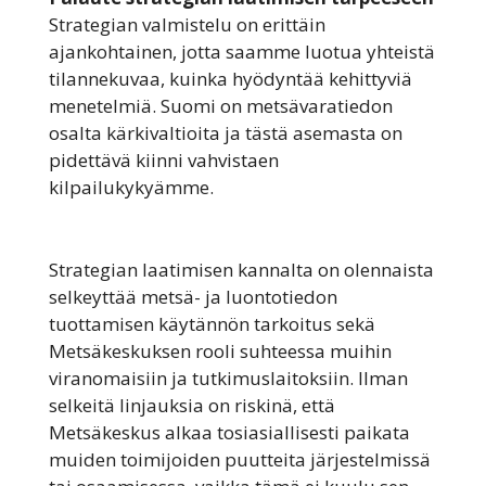
Strategian valmistelu on erittäin
ajankohtainen, jotta saamme luotua yhteistä
tilannekuvaa, kuinka hyödyntää kehittyviä
menetelmiä. Suomi on metsävaratiedon
osalta kärkivaltioita ja tästä asemasta on
pidettävä kiinni vahvistaen
kilpailukykyämme.
Strategian laatimisen kannalta on olennaista
selkeyttää metsä- ja luontotiedon
tuottamisen käytännön tarkoitus sekä
Metsäkeskuksen rooli suhteessa muihin
viranomaisiin ja tutkimuslaitoksiin. Ilman
selkeitä linjauksia on riskinä, että
Metsäkeskus alkaa tosiasiallisesti paikata
muiden toimijoiden puutteita järjestelmissä