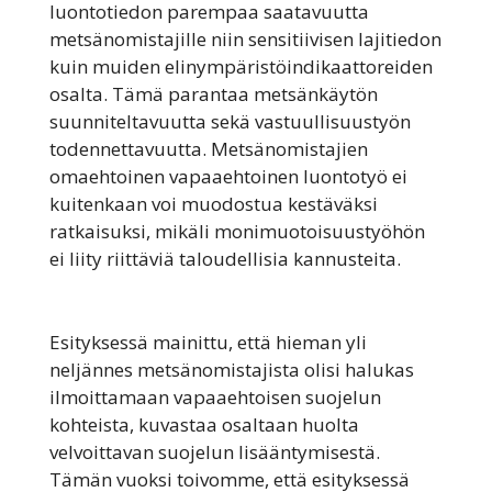
luontotiedon parempaa saatavuutta
metsänomistajille niin sensitiivisen lajitiedon
kuin muiden elinympäristöindikaattoreiden
osalta. Tämä parantaa metsänkäytön
suunniteltavuutta sekä vastuullisuustyön
todennettavuutta. Metsänomistajien
omaehtoinen vapaaehtoinen luontotyö ei
kuitenkaan voi muodostua kestäväksi
ratkaisuksi, mikäli monimuotoisuustyöhön
ei liity riittäviä taloudellisia kannusteita.
Esityksessä mainittu, että hieman yli
neljännes metsänomistajista olisi halukas
ilmoittamaan vapaaehtoisen suojelun
kohteista, kuvastaa osaltaan huolta
velvoittavan suojelun lisääntymisestä.
Tämän vuoksi toivomme, että esityksessä